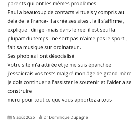
parents qui ont les mêmes problèmes
Paul a beaucoup de contacts virtuels y compris au
dela de la France- il a crée ses sites , la il s'affirme ,
explique , dirige -mais dans le réel il est seul la
plupart du temps , ne sort pas n'aime pas le sport ,
fait sa musique sur ordinateur .
Ses phobies l'ont désocialisé .
Votre site m'a attirée et je me suis épanchée
j'essaierais vos tests malgré mon âge de grand-mère
je dois continuer a l'assister le soutenir et l'aider a se
construire
merci pour tout ce que vous apportez a tous
Published
Author
8 août 2026
Dr Dominique Dupagne
on