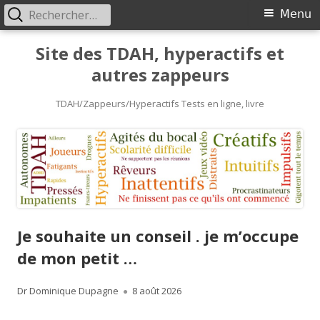
Rechercher :
Primary
Menu
Menu
Skip
Site des TDAH, hyperactifs et
to
autres zappeurs
content
TDAH/Zappeurs/Hyperactifs Tests en ligne, livre
Je souhaite un conseil . je m’occupe
de mon petit …
Author
Published
Dr Dominique Dupagne
8 août 2026
on