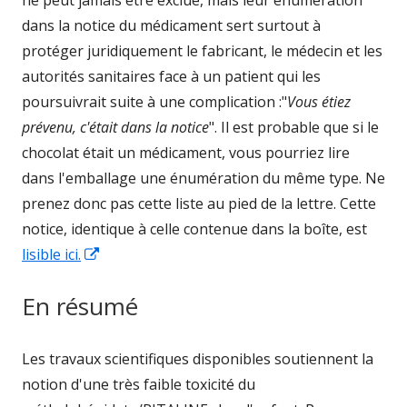
ne peut jamais être exclue, mais leur énumération
dans la notice du médicament sert surtout à
protéger juridiquement le fabricant, le médecin et les
autorités sanitaires face à un patient qui les
poursuivrait suite à une complication :"
Vous étiez
prévenu, c'était dans la notice
". Il est probable que si le
chocolat était un médicament, vous pourriez lire
dans l'emballage une énumération du même type. Ne
prenez donc pas cette liste au pied de la lettre.
Cette
notice, identique à celle contenue dans la boîte, est
Opens
lisible ici.
in
En résumé
a
new
window
Les travaux scientifiques disponibles soutiennent la
notion d'une très faible toxicité du