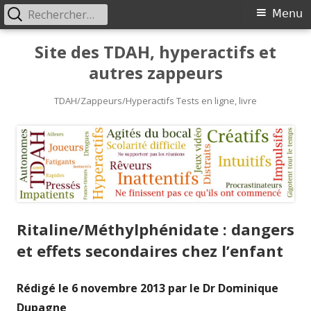
Rechercher :
Primary
Menu
Menu
Skip
Site des TDAH, hyperactifs et
to
autres zappeurs
content
TDAH/Zappeurs/Hyperactifs Tests en ligne, livre
Ritaline/Méthylphénidate : dangers
et effets secondaires chez l’enfant
Rédigé le 6 novembre 2013 par le Dr Dominique
Dupagne