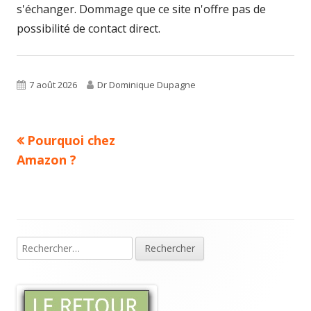
s'échanger. Dommage que ce site n'offre pas de
possibilité de contact direct.
Published
Author
7 août 2026
Dr Dominique Dupagne
on
Previous
Pourquoi chez
Navigation
article:
Amazon ?
de
l’article
Rechercher :
Main
Sidebar