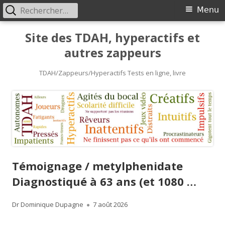
Rechercher :
Primary
Menu
Menu
Skip
Site des TDAH, hyperactifs et
to
autres zappeurs
content
TDAH/Zappeurs/Hyperactifs Tests en ligne, livre
Témoignage / metylphenidate
Diagnostiqué à 63 ans (et 1080 …
Author
Published
Dr Dominique Dupagne
7 août 2026
on