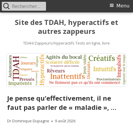
Rechercher :
Primary
Menu
Menu
Skip
Site des TDAH, hyperactifs et
to
autres zappeurs
content
TDAH/Zappeurs/Hyperactifs Tests en ligne, livre
Je pense qu’effectivement, il ne
faut pas parler de « maladie », …
Author
Published
Dr Dominique Dupagne
9 août 2026
on