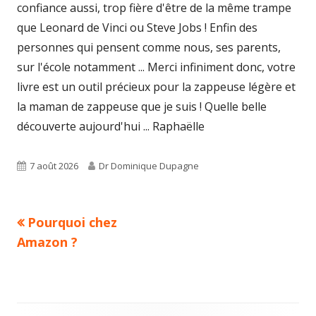
confiance aussi, trop fière d'être de la même trampe
que Leonard de Vinci ou Steve Jobs ! Enfin des
personnes qui pensent comme nous, ses parents,
sur l'école notamment ... Merci infiniment donc, votre
livre est un outil précieux pour la zappeuse légère et
la maman de zappeuse que je suis ! Quelle belle
découverte aujourd'hui ... Raphaëlle
Published
Author
7 août 2026
Dr Dominique Dupagne
on
Previous
Pourquoi chez
Navigation
article:
Amazon ?
de
l’article