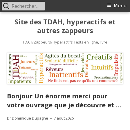
Rechercher :
Primary
Menu
Menu
Skip
Site des TDAH, hyperactifs et
to
autres zappeurs
content
TDAH/Zappeurs/Hyperactifs Tests en ligne, livre
Bonjour Un énorme merci pour
votre ouvrage que je découvre et …
Author
Published
Dr Dominique Dupagne
7 août 2026
on