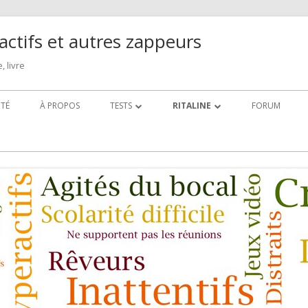
actifs et autres zappeurs
 livre
ITÉ
À PROPOS
TESTS
RITALINE
FORUM
ZAPTEST : TEST TDAH HOMME ADULTE
RITALINE : INTÉRÊT ET RISQUES
CHEZ L’ENFANT
ZAPTEST : TEST TDAH FEMME ADULTE
MINIZAPTEST
ASPECTS TECHNIQUES DES TESTS