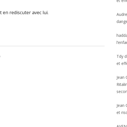
et ef
 en rediscuter avec lui.
Audr
dange
hadd
l’enfa
e
Tdy
d
et ef
Jean 
Rital
secon
Jean 
et ri
AVEN