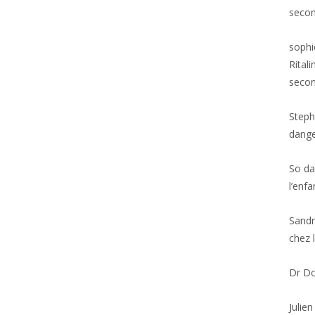
secon
sophi
Rital
secon
Step
dange
So
da
l’enfa
Sandr
chez 
Dr D
Julien