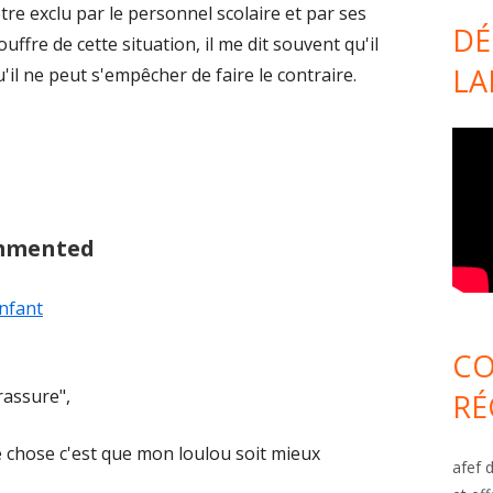
tre exclu par le personnel scolaire et par ses
DÉ
ouffre de cette situation, il me dit souvent qu'il
L
u'il ne peut s'empêcher de faire le contraire.
ommented
enfant
CO
rassure",
RÉ
 chose c'est que mon loulou soit mieux
afef
d