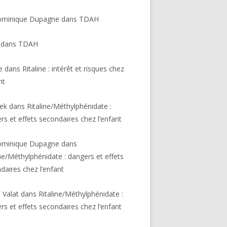
ominique Dupagne
dans
TDAH
dans
TDAH
e
dans
Ritaline : intérêt et risques chez
nt
lek
dans
Ritaline/Méthylphénidate :
rs et effets secondaires chez l’enfant
ominique Dupagne
dans
ine/Méthylphénidate : dangers et effets
daires chez l’enfant
e Valat
dans
Ritaline/Méthylphénidate :
rs et effets secondaires chez l’enfant