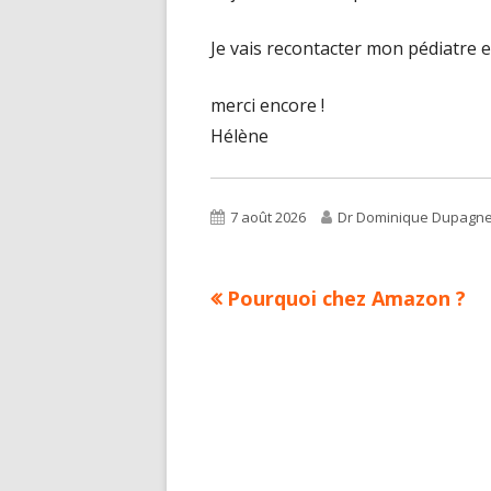
Je vais recontacter mon pédiatre et
merci encore !
Hélène
Published
Author
7 août 2026
Dr Dominique Dupagn
on
Previous
Pourquoi chez Amazon ?
Navigation
article:
de
l’article