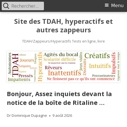
Rechercher :
Primary
Menu
Menu
Skip
Site des TDAH, hyperactifs et
to
autres zappeurs
content
TDAH/Zappeurs/Hyperactifs Tests en ligne, livre
Bonjour, Assez inquiets devant la
notice de la boîte de Ritaline …
Author
Published
Dr Dominique Dupagne
9 août 2026
on