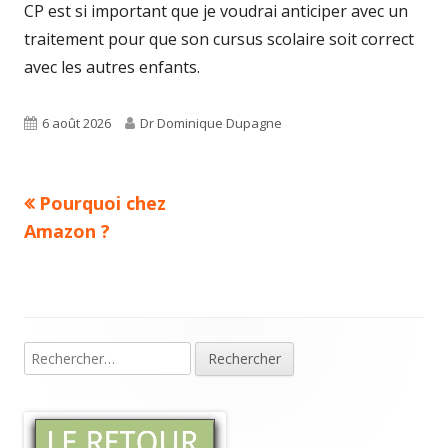
CP est si important que je voudrai anticiper avec un
traitement pour que son cursus scolaire soit correct
avec les autres enfants.
Published
Author
6 août 2026
Dr Dominique Dupagne
on
Previous
Pourquoi chez
Navigation
article:
Amazon ?
de
l’article
Rechercher :
Main
Sidebar