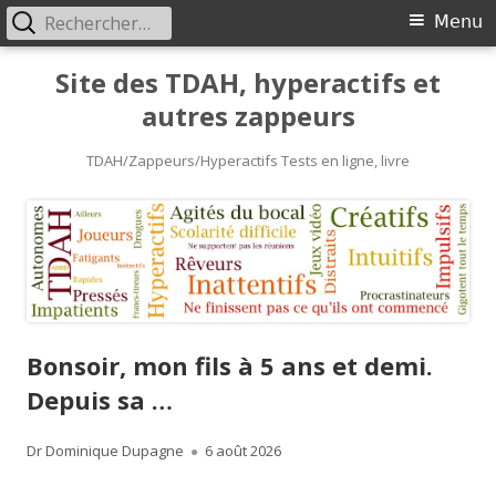
Rechercher :
Primary
Menu
Menu
Skip
Site des TDAH, hyperactifs et
to
autres zappeurs
content
TDAH/Zappeurs/Hyperactifs Tests en ligne, livre
Bonsoir, mon fils à 5 ans et demi.
Depuis sa …
Author
Published
Dr Dominique Dupagne
6 août 2026
on