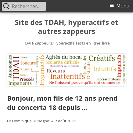
Rechercher :
Primary
Menu
Menu
Skip
Site des TDAH, hyperactifs et
to
autres zappeurs
content
TDAH/Zappeurs/Hyperactifs Tests en ligne, livre
Bonjour, mon fils de 12 ans prend
du concerta 18 depuis …
Author
Published
Dr Dominique Dupagne
7 août 2026
on