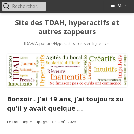
Rechercher :
Primary
Menu
Menu
Skip
Site des TDAH, hyperactifs et
to
autres zappeurs
content
TDAH/Zappeurs/Hyperactifs Tests en ligne, livre
Bonsoir.. J’ai 19 ans, j’ai toujours su
qu’il y avait quelque …
Author
Published
Dr Dominique Dupagne
9 août 2026
on