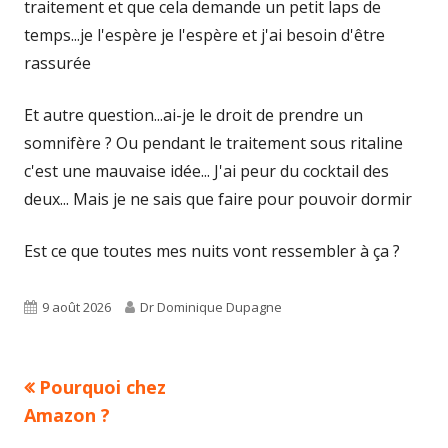
traitement et que cela demande un petit laps de
temps...je l'espère je l'espère et j'ai besoin d'être
rassurée
Et autre question...ai-je le droit de prendre un
somnifère ? Ou pendant le traitement sous ritaline
c'est une mauvaise idée... J'ai peur du cocktail des
deux... Mais je ne sais que faire pour pouvoir dormir
Est ce que toutes mes nuits vont ressembler à ça ?
Published
Author
9 août 2026
Dr Dominique Dupagne
on
Previous
Pourquoi chez
Navigation
article:
Amazon ?
de