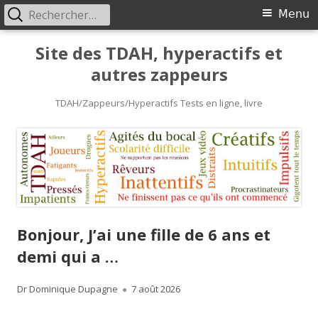
Rechercher :
Primary
Menu
Menu
Skip
Site des TDAH, hyperactifs et
to
autres zappeurs
content
TDAH/Zappeurs/Hyperactifs Tests en ligne, livre
Bonjour, J’ai une fille de 6 ans et
demi qui a …
Author
Published
Dr Dominique Dupagne
7 août 2026
on