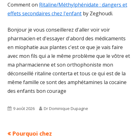
Comment on
Ritaline/Méthylphénidate : dangers et
effets secondaires chez l'enfant
by Zeghoudi.
Bonjour je vous conseillerez d'aller voir voir
pharmacien et d'essayer d'abord des médicaments
en miophatie aux plantes c'est ce que je vais faire
avec mon fils qui a le même problème que le vôtre et
ma pharmacienne et son orthophoniste mon
déconseillé ritaline conterta et tous ce qui est de la
même famille ce sont des amphétamines la cocaïne
des enfants bon courage
Published
Author
9 août 2026
Dr Dominique Dupagne
on
Previous
Pourquoi chez
Navigation