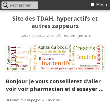
Rechercher :
Primary
Menu
Menu
Skip
Site des TDAH, hyperactifs et
to
autres zappeurs
content
TDAH/Zappeurs/Hyperactifs Tests en ligne, livre
Bonjour je vous conseillerez d’aller
voir voir pharmacien et d’essayer …
Author
Published
Dr Dominique Dupagne
9 août 2026
on