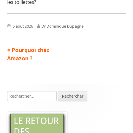
les toillettes?
Published
Author
6 août 2026
Dr Dominique Dupagne
on
Previous
Pourquoi chez
Navigation
article:
Amazon ?
de
l’article
Rechercher :
Main
Sidebar