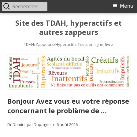
Rechercher :
Primary
Menu
Menu
Skip
Site des TDAH, hyperactifs et
to
autres zappeurs
content
TDAH/Zappeurs/Hyperactifs Tests en ligne, livre
Bonjour Avez vous eu votre réponse
concernant le problème de …
Author
Published
Dr Dominique Dupagne
6 août 2026
on