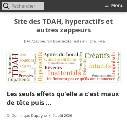
Rechercher :
Primary
Menu
Menu
Skip
Site des TDAH, hyperactifs et
to
autres zappeurs
content
TDAH/Zappeurs/Hyperactifs Tests en ligne, livre
Les seuls effets qu’elle a c’est maux
de tête puis …
Author
Published
Dr Dominique Dupagne
9 août 2026
on