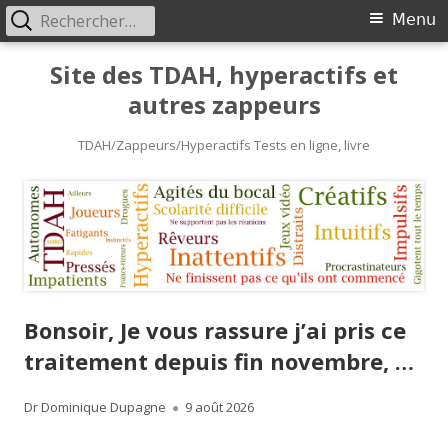
Rechercher :
Primary
Menu
Menu
Skip
Site des TDAH, hyperactifs et
to
autres zappeurs
content
TDAH/Zappeurs/Hyperactifs Tests en ligne, livre
Bonsoir, Je vous rassure j’ai pris ce
traitement depuis fin novembre, …
Author
Published
Dr Dominique Dupagne
9 août 2026
on