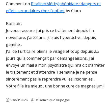
Comment on
Ritaline/Méthylphénidate : dangers et
effets secondaires chez l'enfant
by Clara.
Bonsoir,
Je vous rassure j'ai pris ce traitement depuis fin
novembre, j'ai 23 ans, je suis hypéractive, depuis
gamine...
J'ai de l'urticaire pleins le visage et coup depuis 2,3
jours qui a commençait par démangeaisons, j'ai
envoyé un mail a mon psychiatre qui m'a dit d'arrêter
le traitement et d'attendre 1 semaine je ne pense
sincèrement pas le reprendre vu les insomnies ..
Votre fille ira mieux , une bonne cure de magnesium !
Published
Author
9 août 2026
Dr Dominique Dupagne
on