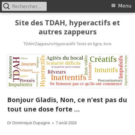
Rechercher :
Primary
Menu
Menu
Skip
Site des TDAH, hyperactifs et
to
autres zappeurs
content
TDAH/Zappeurs/Hyperactifs Tests en ligne, livre
Bonjour Gladis, Non, ce n’est pas du
tout une dose forte …
Author
Published
Dr Dominique Dupagne
7 août 2026
on