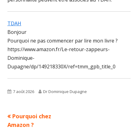
TDAH
Bonjour
Pourquoi ne pas commencer par lire mon livre ?
https://www.amazon.fr/Le-retour-zappeurs-
Dominique-
Dupagne/dp/149218330X/ref=tmm_gpb_title_0
Published
Author
7 août 2026
Dr Dominique Dupagne
on
Previous
Pourquoi chez
Navigation
article:
Amazon ?
de