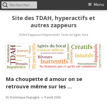
Rechercher :
Primary
Menu
Menu
Skip
Site des TDAH, hyperactifs et
to
autres zappeurs
content
TDAH/Zappeurs/Hyperactifs Tests en ligne, livre
Ma choupette d amour on se
retrouve même sur les …
Author
Published
Dr Dominique Dupagne
9 août 2026
on