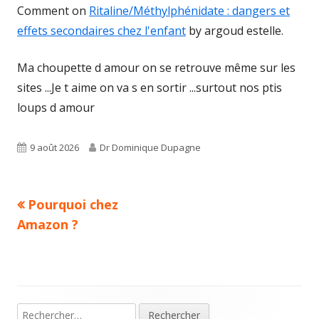
Comment on
Ritaline/Méthylphénidate : dangers et
effets secondaires chez l'enfant
by argoud estelle.
Ma choupette d amour on se retrouve même sur les
sites ...Je t aime on va s en sortir ...surtout nos ptis
loups d amour
Published
Author
9 août 2026
Dr Dominique Dupagne
on
Previous
Pourquoi chez
Navigation
article:
Amazon ?
de
l’article
Rechercher :
Main