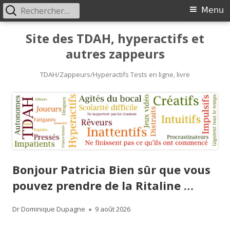
Rechercher :
Primary
Menu
Menu
Skip
Site des TDAH, hyperactifs et
to
autres zappeurs
content
TDAH/Zappeurs/Hyperactifs Tests en ligne, livre
Bonjour Patricia Bien sûr que vous
pouvez prendre de la Ritaline …
Author
Published
Dr Dominique Dupagne
9 août 2026
on