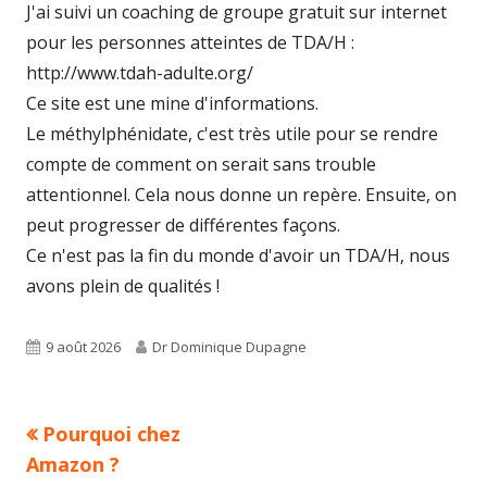
J'ai suivi un coaching de groupe gratuit sur internet
pour les personnes atteintes de TDA/H :
http://www.tdah-adulte.org/
Ce site est une mine d'informations.
Le méthylphénidate, c'est très utile pour se rendre
compte de comment on serait sans trouble
attentionnel. Cela nous donne un repère. Ensuite, on
peut progresser de différentes façons.
Ce n'est pas la fin du monde d'avoir un TDA/H, nous
avons plein de qualités !
Published
Author
9 août 2026
Dr Dominique Dupagne
on
Previous
Pourquoi chez
Navigation
article:
Amazon ?