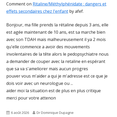
Comment on
Ritaline/Méthylphénidate : dangers et
effets secondaires chez l'enfant
by afef.
Bonjour, ma fille prends la rétaline depuis 3 ans, elle
est agée maintenant de 10 ans, est sa marche bien
avec son TDAH mais malheureusement il ya 2 mois
qu'elle commence a avoir des mouvements
involentaires de la tête alors le pedopsychiatre nous
a demander de couper avec la retaline en espérant
que sa va s'ameliorer mais aucun progres
pouver vous m'aider a qui je m'adresse est ce que je
dois voir avec un neurologue ou ...
aider moi la situation est de plus en plus critique
merci pour votre attenon
Published
Author
6 août 2026
Dr Dominique Dupagne